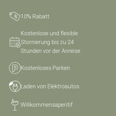
10% Rabatt
Willkommensaperitif
10% Rabatt
Kostenlose und flexible
Stornierung bis zu 24
Kostenloses
Kostenlose und
Stunden vor der Anreise
Parken
flexible Stornierung
bis zu 24 Stunden
vor der Anreise
Kostenloses Parken
Laden von Elektroautos
Willkommensaperitif