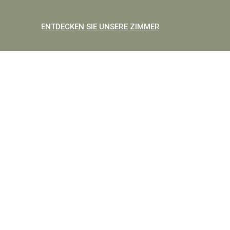
ENTDECKEN SIE UNSERE ZIMMER
Top
GENIESSEN SIE EINEN A
UFENTHALT MIT JEDEM K