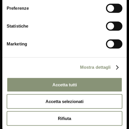
e ricevere offerte esclusive.
Preferenze
Statistiche
ISCRIVITI ORA
Marketing
Mostra dettagli
Food, relax, wine, music, art, awakening:
Accetta tutti
enjoy the conversation we love.
Accetta selezionati
Rifiuta