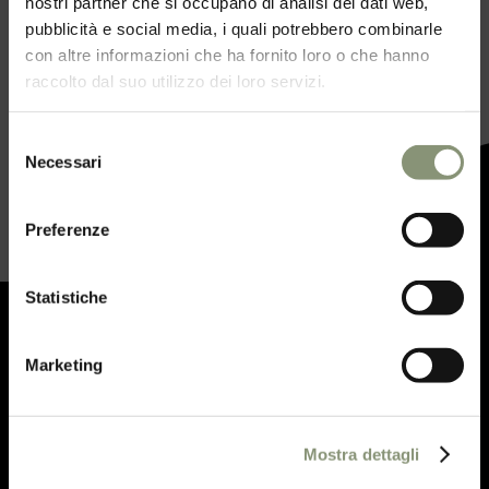
nostri partner che si occupano di analisi dei dati web,
pubblicità e social media, i quali potrebbero combinarle
BIKE EXPERIENCE 3
con altre informazioni che ha fornito loro o che hanno
GIORNI E 2 NOTTI
raccolto dal suo utilizzo dei loro servizi.
Selezione
Scopri l'offerta
Necessari
del
consenso
Preferenze
Statistiche
Iscriviti alla
Sweet Newsletter
per
Marketing
essere aggiornato sulle nostre attività
e ricevere offerte esclusive.
Mostra dettagli