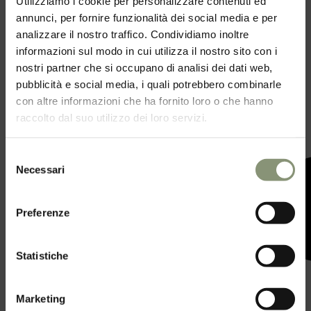
Utilizziamo i cookie per personalizzare contenuti ed
annunci, per fornire funzionalità dei social media e per
analizzare il nostro traffico. Condividiamo inoltre
informazioni sul modo in cui utilizza il nostro sito con i
nostri partner che si occupano di analisi dei dati web,
pubblicità e social media, i quali potrebbero combinarle
con altre informazioni che ha fornito loro o che hanno
raccolto dal suo utilizzo dei loro servizi.
01 Agosto 2025
Selezione
Sweet Wedding: un giorno da
Necessari
del
scrivere insieme, in un luogo
consenso
bellissimo.
Preferenze
LEGGI TUTTO
Statistiche
Marketing