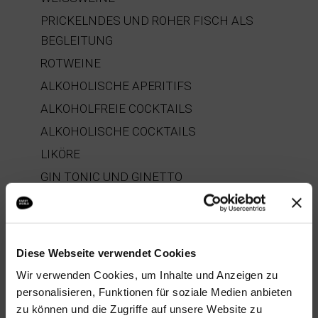
PRICKELNDES UND ROHER FISCH ALS
BEGLEITUNG
ROTWEINE
ALKOHOLISCHE APERITIFS
ALKOHOLFREIE COCKTAILS
ALKOHOLISCHE COCKTAILS
LIKÖRE
GIN TONIC UND GINETTO
Diese Webseite verwendet Cookies
“UNVERFÄLSCHTER GESCHMACK
Wir verwenden Cookies, um Inhalte und Anzeigen zu
BLEIBT AM BESTEN IN
personalisieren, Funktionen für soziale Medien anbieten
zu können und die Zugriffe auf unsere Website zu
ERINNERUNG.”