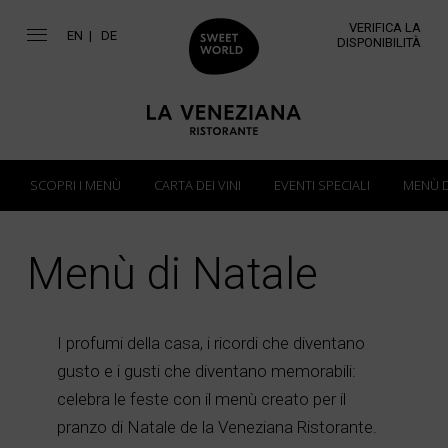
VERIFICA LA
EN
DE
DISPONIBILITÀ
SCOPRI I MENÙ
CARTA DEI VINI
EVENTI SPECIALI
MENÙ D
Menù di Natale
I profumi della casa, i ricordi che diventano
gusto e i gusti che diventano memorabili:
celebra le feste con il menù creato per il
pranzo di Natale de la Veneziana Ristorante.