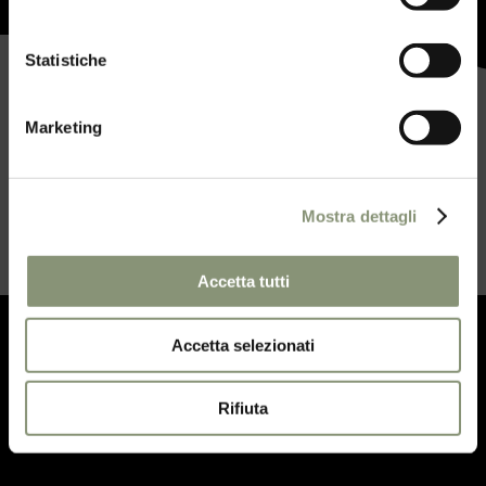
Statistiche
Marketing
Mostra dettagli
Accetta tutti
Accetta selezionati
Iscriviti alla
Sweet Newsletter
per
essere aggiornato sulle nostre attività
Rifiuta
e ricevere offerte esclusive.