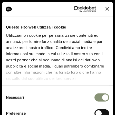
Risotto mazzancolle, anemoni di mare e latte di
baccalà
Sorbetto kiwi e calamansi
Questo sito web utilizza i cookie
SECONDO
Utilizziamo i cookie per personalizzare contenuti ed
Gallinella di mare “incovercià”
annunci, per fornire funzionalità dei social media e per
DESSERT
analizzare il nostro traffico. Condividiamo inoltre
Ricordo di una “Pinza” a Natale
informazioni sul modo in cui utilizza il nostro sito con i
nostri partner che si occupano di analisi dei dati web,
VINI
pubblicità e social media, i quali potrebbero combinarle
Silvia Extra Brut – Tenute Fosca
con altre informazioni che ha fornito loro o che hanno
Ansonica Toscana – I vini del Mare
raccolto dal suo utilizzo dei loro servizi.
Dulcis Cicogna – Cavazza
90 euro a persona | 30 euro bambini
Selezione
Necessari
del
consenso
Preferenze