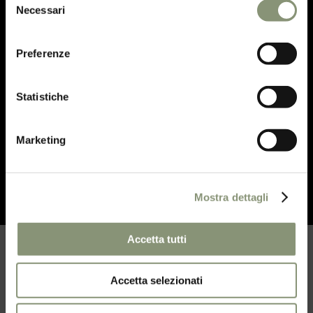
Necessari
del
Sorbetto Moscow Mule
consenso
Oppure
Piccola degustazione dei nostri dessert
Preferenze
150,00 € a persona
Statistiche
* Il prezzo si intende a persona / Realizzato
esclusivamente per l’intero tavolo (l’abbinamento di
acqua e vino non è compreso)
Marketing
Mostra dettagli
Accetta tutti
Accetta selezionati
Come procedere all’acquisto.