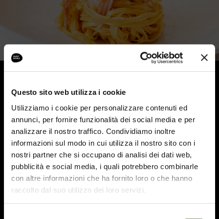
Questo sito web utilizza i cookie
Creatività
Utilizziamo i cookie per personalizzare contenuti ed
annunci, per fornire funzionalità dei social media e per
La nostra selezione di ostriche
analizzare il nostro traffico. Condividiamo inoltre
informazioni sul modo in cui utilizza il nostro sito con i
Tavolozza di crudo del giorno
nostri partner che si occupano di analisi dei dati web,
pubblicità e social media, i quali potrebbero combinarle
Chela di maschio di granseola
con altre informazioni che ha fornito loro o che hanno
Tagliolini alla “busara” di scampi crudi
raccolto dal suo utilizzo dei loro servizi.
Catalana di astice selvaggio crudo
Selezione