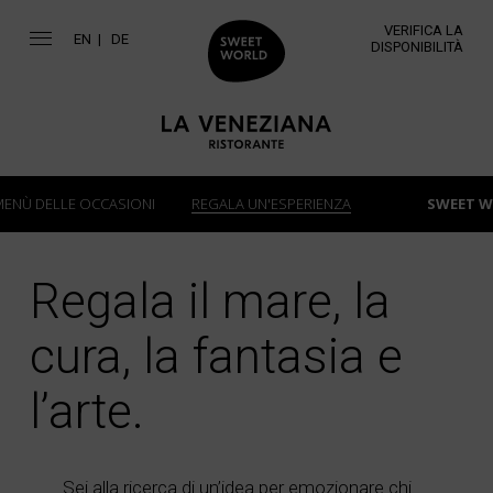
VERIFICA LA
EN
DE
DISPONIBILITÀ
MENÙ DELLE OCCASIONI
REGALA UN'ESPERIENZA
SWEET W
Regala il mare, la
cura, la fantasia e
l’arte.
Sei alla ricerca di un’idea per emozionare chi