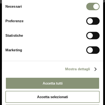
Selezione
Necessari
del
consenso
Iscriviti alla
Sweet Newsletter
per
Preferenze
essere aggiornato sulle nostre attività
e ricevere offerte esclusive.
Statistiche
Marketing
ISCRIVITI ORA
Mostra dettagli
Accetta tutti
Food, relax, wine, music, art, awakening:
Accetta selezionati
enjoy the conversation we love.