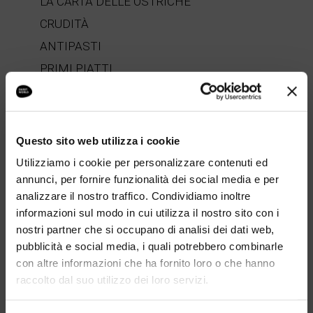
LA CARTA DELLE OSTRICHE
CRUDITÀ
ANTIPASTI
PRIMI PIATTI
SECONDI PIATTI
I MENÙ DEGUSTAZIONE
DESSERT
Questo sito web utilizza i cookie
Utilizziamo i cookie per personalizzare contenuti ed
annunci, per fornire funzionalità dei social media e per
analizzare il nostro traffico. Condividiamo inoltre
informazioni sul modo in cui utilizza il nostro sito con i
“IL PALATO SA MOLTE COSE”
nostri partner che si occupano di analisi dei dati web,
pubblicità e social media, i quali potrebbero combinarle
con altre informazioni che ha fornito loro o che hanno
SFOGLIA IL MENÙ
raccolto dal suo utilizzo dei loro servizi.