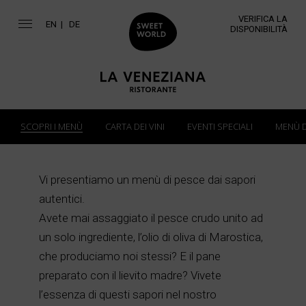
VERIFICA LA
EN
DE
DISPONIBILITÀ
SCOPRI I MENÙ
CARTA DEI VINI
EVENTI SPECIALI
MENÙ D
Vi presentiamo un menù di pesce dai sapori
autentici.
Avete mai assaggiato il pesce crudo unito ad
un solo ingrediente, l’olio di oliva di Marostica,
che produciamo noi stessi? E il pane
preparato con il lievito madre? Vivete
l’essenza di questi sapori nel nostro