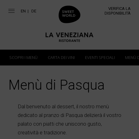
VERIFICA LA
EN
DE
DISPONIBILITÀ
SCOPRI I MENÙ
CARTA DEI VINI
EVENTI SPECIALI
MENÙ D
Menù di Pasqua
Dal benvenuto al dessert, il nostro menù
dedicato al pranzo di Pasqua delizierà il vostro
palato con piatti che uniscono gusto,
creatività e tradizione.