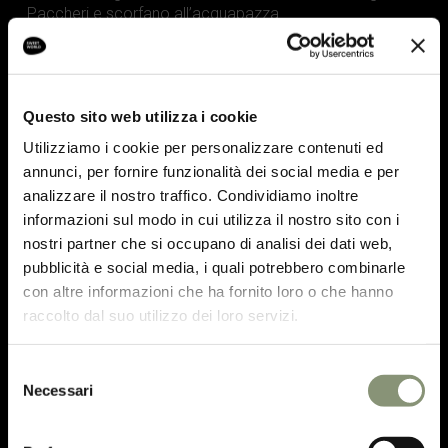
Paccheri e scorfano all’acquapazza
Sorbetto Lime, Bitter e Mezcal
SECONDO
Questo sito web utilizza i cookie
Ombrina ai carboni, erbette spontanee
Utilizziamo i cookie per personalizzare contenuti ed
DESSERT
annunci, per fornire funzionalità dei social media e per
Fragoline di bosco, fragole e kefir
analizzare il nostro traffico. Condividiamo inoltre
informazioni sul modo in cui utilizza il nostro sito con i
DRINKS
nostri partner che si occupano di analisi dei dati web,
Americano “Irripetibile!”
Ansonica Toscana – I vini del Mare
pubblicità e social media, i quali potrebbero combinarle
Champagne Extra Brut Rosé – Robert Barbichon
con altre informazioni che ha fornito loro o che hanno
raccolto dal suo utilizzo dei loro servizi.
95 euro
adulti
30 euro
bambini
Selezione
Necessari
del
consenso