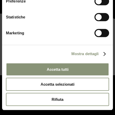
Preferenze
Statistiche
Marketing
Mostra dettagli
Accetta tutti
Accetta selezionati
Iscriviti alla
Sweet Newsletter
per
Rifiuta
essere aggiornato sulle nostre attività
e ricevere offerte esclusive.